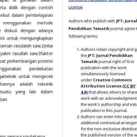
License
.
rta didik dengan contoh
rsebut dalam pembelajaran
Authors who publish with
JPT: Jurnal
n menggunakan metode
Pendidikan Tematik
journal agree 
e diskusi dengan adanya
following terms:
n ini untuk mengungkapkan
aman rasulalah saw.2)nilai
Authors retain copyright and g
 yakni rasullah saw.3faktor
the
JPT: Jurnal Pendidikan
bat perkembangan potensi
Tematik
journal right of first
publication with the work
enggunakan pendekatan
simultaneously licensed
agaiteknik untuk mengecek
under
Creative Commons
tiannya adalah tekninik
Attribution License
(CC BY
euatu yang lain dalam
4.0)
that allows others to shar
work with an acknowledgment
ian.
the work's authorship and initi
publication in this journal.
Authors can enter into separat
additional contractual arrang
for the non-exclusive distribut
the published version of the 
dung :remaja rosdakarya