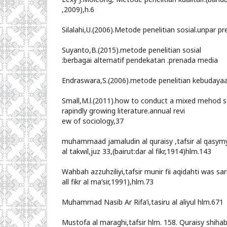
,2009),h.6
Silalahi,U.(2006).Metode penelitian sosial.unpar pr
Suyanto,B.(2015).metode penelitian sosial
:berbagai alternatif pendekatan .prenada media
Endraswara,S.(2006).metode penelitian kebudaya
Small,M.l.(2011).how to conduct a mixed mehod st
rapindly growing literature.annual revi
ew of sociology,37
muhammaad jamaludin al quraisy ,tafsir al qas
al takwil,juz 33,(bairut:dar al fikr,1914)hlm.143
Wahbah azzuhziliyi,tafsir munir fii aqidahti was sar
all fikr al ma’sir,1991),hlm.73
Muhammad Nasib Ar Rifa’i,tasiru al aliyul hlm.671
Mustofa al maraghi,tafsir hlm. 158. Quraisy shihab