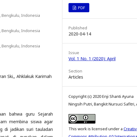
PDF
, Bengkulu, Indonesia
Published
, Bengkulu, Indonesia
2020-04-14
, Bengkulu, Indonesia
Issue
Vol. 1 No. 1 (2020): April
Section
ran Ski,, Ahklakuk Karimah
Articles
Copyright (c) 2020 Enji Shanti Ayuna
Ningsih Putri, Bangkit Nursuci Safitri, 
ataan bahwa guru Sejarah
lam membina siswa agar
This work is licensed under a
Creativ
g di jadikan suri tauladan
Commons Attribution 4.0 Internationa
apat di gunakan dalam