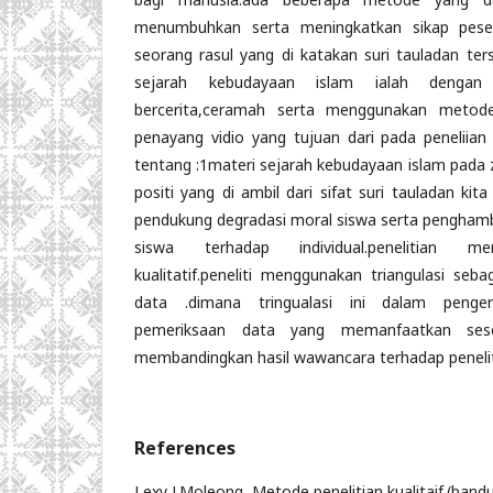
menumbuhkan serta meningkatkan sikap pese
seorang rasul yang di katakan suri tauladan te
sejarah kebudayaan islam ialah denga
bercerita,ceramah serta menggunakan metod
penayang vidio yang tujuan dari pada peneliia
tentang :1materi sejarah kebudayaan islam pada z
positi yang di ambil dari sifat suri tauladan kita
pendukung degradasi moral siswa serta pengham
siswa terhadap individual.penelitian m
kualitatif.peneliti menggunakan triangulasi seb
data .dimana tringualasi ini dalam penger
pemeriksaan data yang memanfaatkan ses
membandingkan hasil wawancara terhadap penelit
References
Lexy J.Moleong, Metode penelitian kualitaif.(ban