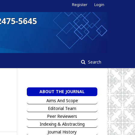
Register
Login
Search
ABOUT THE JOURNAL
n
Aims And Scope
Editorial Team
Peer Reviewers
I
ndexing & Abstracting
Jour
n
al History