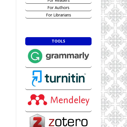
For Readers
For Authors
For Librarians
TOOLS