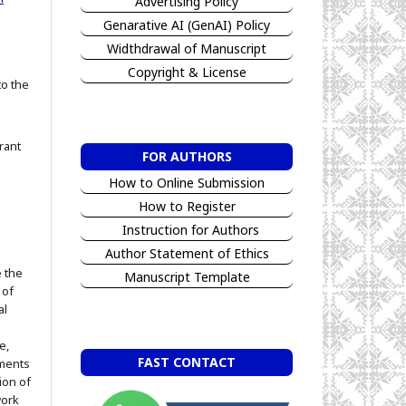
Advertising Policy
Genarative AI (GenAI) Policy
Widthdrawal of Manuscript
Copyright & License
to the
rant
FOR AUTHORS
How to Online Submission
How to Register
Instruction for Authors
Author Statement of Ethics
e the
Manuscript Template
 of
al
e,
FAST CONTACT
ements
ion of
work