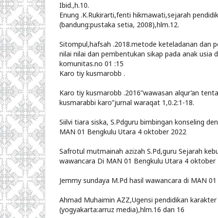
Ibid.,h.10.
Enung .K.Rukirarti,fenti hikmawati,sejarah pendidi
(bandung:pustaka setia, 2008),hlm.12.
Sitompul,hafsah .2018.metode keteladanan dan
nilai nilai dan pembentukan sikap pada anak usia d
komunitas.no 01 :15
Karo tiy kusmarobb .
Karo tiy kusmarobb .2016”wawasan alqur’an tenta
kusmarabbi karo”jurnal waraqat 1,0.2:1-18.
Siilvi tiara siska, S.Pdguru bimbingan konseling d
MAN 01 Bengkulu Utara 4 oktober 2022
Safrotul mutmainah azizah S.Pd,guru Sejarah keb
wawancara Di MAN 01 Bengkulu Utara 4 oktober
Jemmy sundaya M.Pd hasil wawancara di MAN 01 
Ahmad Muhaimin AZZ,Ugensi pendidikan karakter 
(yogyakarta:arruz media),hlm.16 dan 16