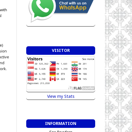
 with
l
e)
VISITOR
sion
uctive
and
ork.
View my Stats
INFORMATION