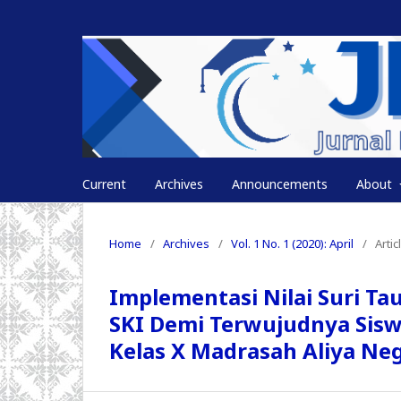
Current
Archives
Announcements
About
Home
/
Archives
/
Vol. 1 No. 1 (2020): April
/
Artic
Implementasi Nilai Suri Ta
SKI Demi Terwujudnya Sisw
Kelas X Madrasah Aliya Neg