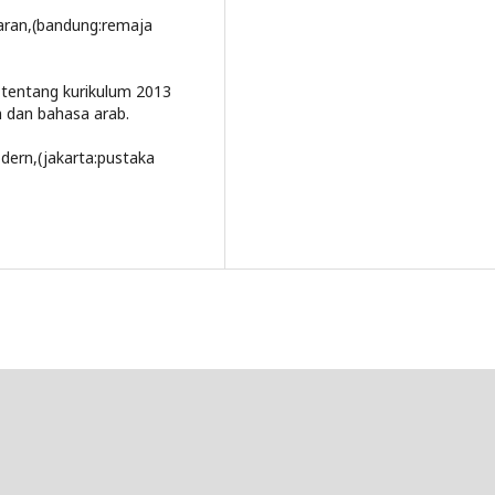
ran,(bandung:remaja
tentang kurikulum 2013
 dan bahasa arab.
ern,(jakarta:pustaka