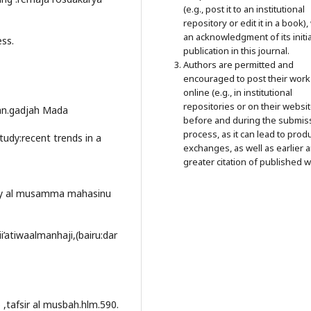
(e.g., post it to an institutional
repository or edit it in a book),
an acknowledgment of its initia
ess.
publication in this journal.
Authors are permitted and
encouraged to post their work
online (e.g., in institutional
repositories or on their websit
an.gadjah Mada
before and during the submis
process, as it can lead to prod
udy:recent trends in a
exchanges, as well as earlier 
greater citation of published w
ymy al musamma mahasinu
ii’atiwaalmanhaji,(bairu:dar
 ,tafsir al musbah.hlm.590.