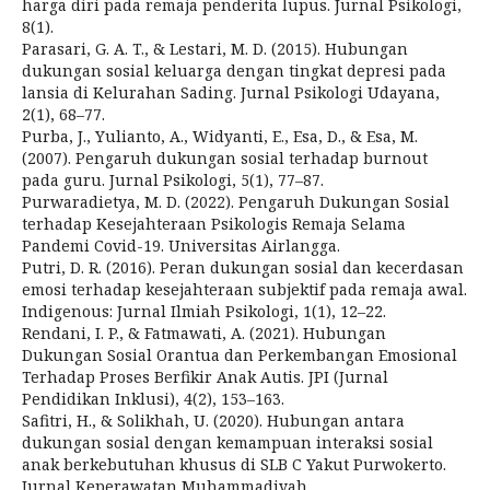
harga diri pada remaja penderita lupus. Jurnal Psikologi,
8(1).
Parasari, G. A. T., & Lestari, M. D. (2015). Hubungan
dukungan sosial keluarga dengan tingkat depresi pada
lansia di Kelurahan Sading. Jurnal Psikologi Udayana,
2(1), 68–77.
Purba, J., Yulianto, A., Widyanti, E., Esa, D., & Esa, M.
(2007). Pengaruh dukungan sosial terhadap burnout
pada guru. Jurnal Psikologi, 5(1), 77–87.
Purwaradietya, M. D. (2022). Pengaruh Dukungan Sosial
terhadap Kesejahteraan Psikologis Remaja Selama
Pandemi Covid-19. Universitas Airlangga.
Putri, D. R. (2016). Peran dukungan sosial dan kecerdasan
emosi terhadap kesejahteraan subjektif pada remaja awal.
Indigenous: Jurnal Ilmiah Psikologi, 1(1), 12–22.
Rendani, I. P., & Fatmawati, A. (2021). Hubungan
Dukungan Sosial Orantua dan Perkembangan Emosional
Terhadap Proses Berfikir Anak Autis. JPI (Jurnal
Pendidikan Inklusi), 4(2), 153–163.
Safitri, H., & Solikhah, U. (2020). Hubungan antara
dukungan sosial dengan kemampuan interaksi sosial
anak berkebutuhan khusus di SLB C Yakut Purwokerto.
Jurnal Keperawatan Muhammadiyah.