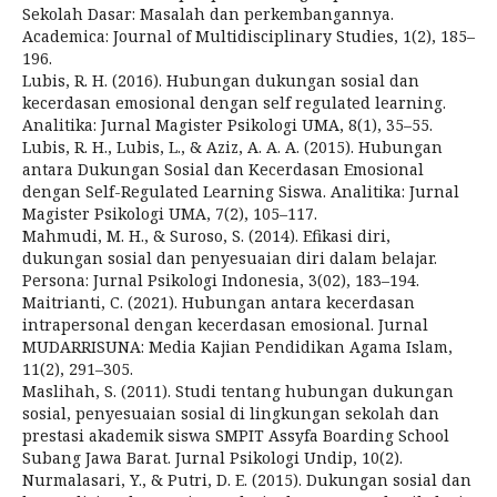
Sekolah Dasar: Masalah dan perkembangannya.
Academica: Journal of Multidisciplinary Studies, 1(2), 185–
196.
Lubis, R. H. (2016). Hubungan dukungan sosial dan
kecerdasan emosional dengan self regulated learning.
Analitika: Jurnal Magister Psikologi UMA, 8(1), 35–55.
Lubis, R. H., Lubis, L., & Aziz, A. A. A. (2015). Hubungan
antara Dukungan Sosial dan Kecerdasan Emosional
dengan Self-Regulated Learning Siswa. Analitika: Jurnal
Magister Psikologi UMA, 7(2), 105–117.
Mahmudi, M. H., & Suroso, S. (2014). Efikasi diri,
dukungan sosial dan penyesuaian diri dalam belajar.
Persona: Jurnal Psikologi Indonesia, 3(02), 183–194.
Maitrianti, C. (2021). Hubungan antara kecerdasan
intrapersonal dengan kecerdasan emosional. Jurnal
MUDARRISUNA: Media Kajian Pendidikan Agama Islam,
11(2), 291–305.
Maslihah, S. (2011). Studi tentang hubungan dukungan
sosial, penyesuaian sosial di lingkungan sekolah dan
prestasi akademik siswa SMPIT Assyfa Boarding School
Subang Jawa Barat. Jurnal Psikologi Undip, 10(2).
Nurmalasari, Y., & Putri, D. E. (2015). Dukungan sosial dan