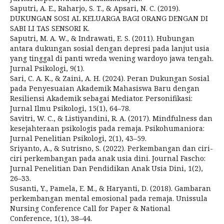
Saputri, A. E., Raharjo, S. T., & Apsari, N. C. (2019).
DUKUNGAN SOSI AL KELUARGA BAGI ORANG DENGAN DI
SABI LI TAS SENSORI K.
Saputri, M. A. W., & Indrawati, E. S. (2011). Hubungan
antara dukungan sosial dengan depresi pada lanjut usia
yang tinggal di panti wreda wening wardoyo jawa tengah.
Jurnal Psikologi, 9(1).
Sari, C. A. K., & Zaini, A. H. (2024). Peran Dukungan Sosial
pada Penyesuaian Akademik Mahasiswa Baru dengan
Resiliensi Akademik sebagai Mediator. Personifikasi:
Jurnal Ilmu Psikologi, 15(1), 64–78.
Savitri, W. C., & Listiyandini, R. A. (2017). Mindfulness dan
kesejahteraan psikologis pada remaja. Psikohumaniora:
Jurnal Penelitian Psikologi, 2(1), 43–59.
Sriyanto, A., & Sutrisno, S. (2022). Perkembangan dan ciri-
ciri perkembangan pada anak usia dini. Journal Fascho:
Jurnal Penelitian Dan Pendidikan Anak Usia Dini, 1(2),
26–33.
Susanti, Y., Pamela, E. M., & Haryanti, D. (2018). Gambaran
perkembangan mental emosional pada remaja. Unissula
Nursing Conference Call for Paper & National
Conference, 1(1), 38–44.