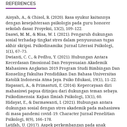
REFERENCES
Aisyah, A., & Chisol, R. (2020). Rasa syukur kaitannya
dengan kesejahteraan psikologis pada guru honorer
sekolah dasar. Proyeksi, 13(2), 109–122.
Daawi, M. M., & Nisa, W. I. (2021). Pengaruh dukungan
sosial terhadap tingkat stres dalam penyusunan tugas
akhir skripsi. Psikodinamika: Jurnal Literasi Psikologi,
1(1), 67–75.
Dwianti, C. C., & Pedhu, Y. (2021). Hubungan Antara
Kecerdasan Emosional Dan Penyesuaian Akademik
Mahasiswa Angkatan 2019 Program Studi Bimbingan Dan
Konseling Fakultas Pendidikan Dan Bahasa Universitas
Katolik Indonesia Atma Jaya. Psiko Edukasi, 19(1), 11–22.
Hapasari, A., & Primastuti, E. (2014). Kepercayaan diri
mahasiswi papua ditinjau dari dukungan teman sebaya.
Psikodimensia: Kajian Ilmiah Psikologi, 13(1), 60.
Hidayat, E., & Darmawanti, I. (2021). Hubungan antara
dukungan sosial dengan stres akademik pada mahasiswa
di masa pandemi covid-19. Character Jurnal Penelitian
Psikologi, 8(9), 166–178.
Latifah, U. (2017). Aspek perkembangan pada anak